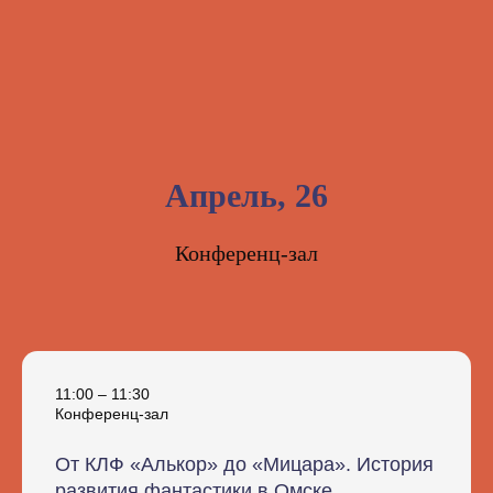
Апрель, 26
Конференц-зал
11:00 – 11:30
Конференц-зал
От КЛФ «Алькор» до «Мицара». История
развития фантастики в Омске