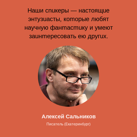
Наши сnuкеры — настоящuе
энтузuасты, коmорые любят
научную фанmасmuку и умеют
заuнmересовать ею другuх.
Алексей Сальников
Писатель (Екатеринбург)