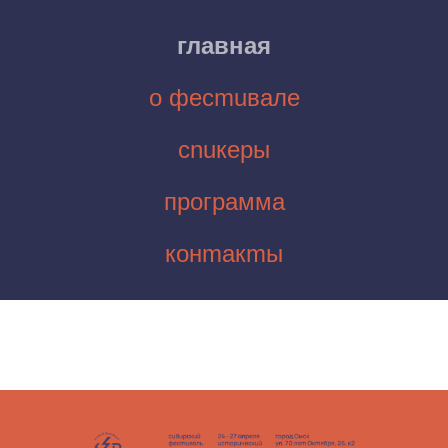
главная
о фесmuвале
сnuкеры
программа
конmакmы